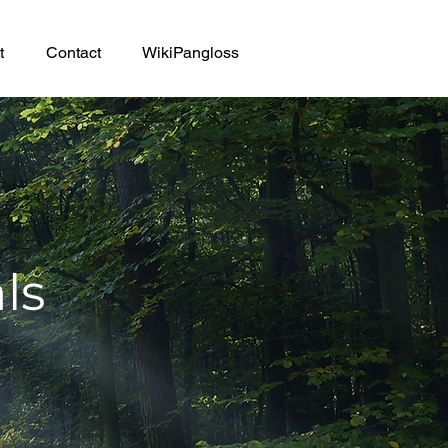
t
Contact
WikiPangloss
ls