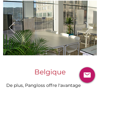
Belgique
De plus, Pangloss offre l'avantage
d'avoir accès à des centres d'affaires
nationaux répartis dans toute la
Belgique. Ce réseau stratégique assure
la proximité et favorise la coordination
des rencontres entre nos candidats et
consultants. Parmi les nombreuses
villes incluses dans notre réseau, nous
avons identifié des endroits clés où
nous pouvons facilement organiser des