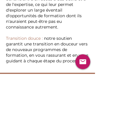
de l'expertise, ce qui leur permet
d'explorer un large éventail
d'opportunités de formation dont ils
n'auraient peut-être pas eu
connaissance autrement.
Transition douce :
notre soutien
garantit une transition en douceur vers
de nouveaux programmes de
formation, en vous rassurant et en vous
guidant à chaque étape du processus.
"Je ne remercierai jamais assez
votre service d'outplacement
pour le soutien et les conseils
exceptionnels qu'il m'a
apportés pendant une période
difficile de ma carrière. Grâce à